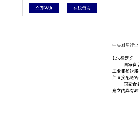
立即咨询
在线留言
中央厨房
行业
1.法律定义
国家食
工业和餐饮服
并直接配送给
国家食
建立的具有独