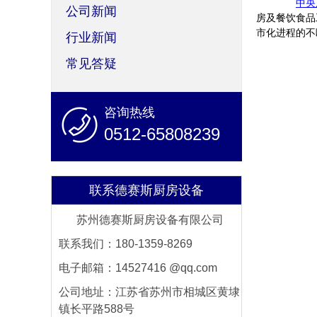
中央
公司新闻
房及餐饮食品
市化进程的不
行业新闻
常见答疑
咨询热线
0512-65808239
联系德赛斯厨房设备
苏州德赛斯厨房设备有限公司
联系我们：180-1359-8269
电子邮箱：14527416 @qq.com
公司地址：江苏省苏州市相城区黄埭
镇长平路588号