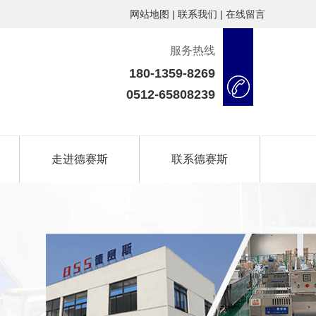
网站地图 |
联系我们 |
在线留言
服务热线
180-1359-8269
0512-65808239
走进德赛斯
联系德赛斯