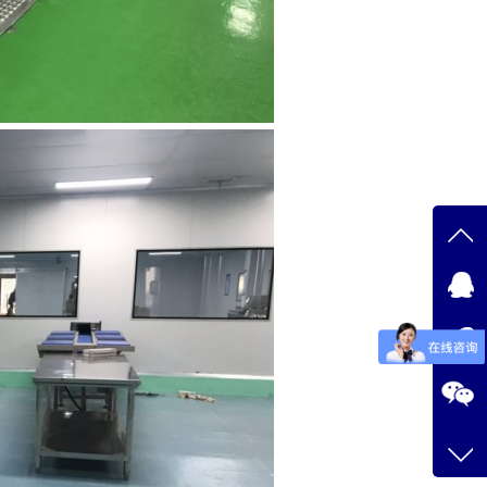
在线
点我
在
咨询
0512