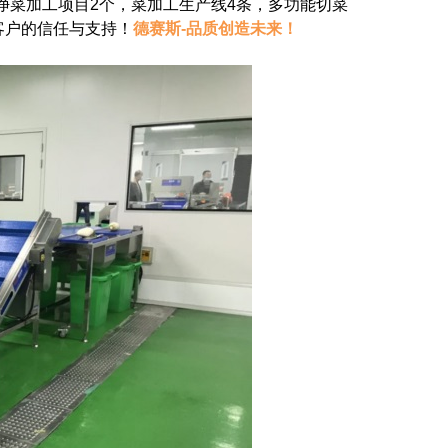
净菜加工项目2个，菜加工生产线4条，多功能切菜
客户的信任与支持！
德赛斯-品质创造未来！