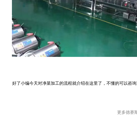
好了小编今天对净菜加工的流程就介绍在这里了，不懂的可以咨询
更多德赛