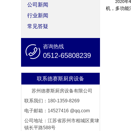
2020年
公司新闻
机，多功能
行业新闻
常见答疑
咨询热线
0512-65808239
联系德赛斯厨房设备
苏州德赛斯厨房设备有限公司
联系我们：180-1359-8269
电子邮箱：14527416 @qq.com
公司地址：江苏省苏州市相城区黄埭
镇长平路588号