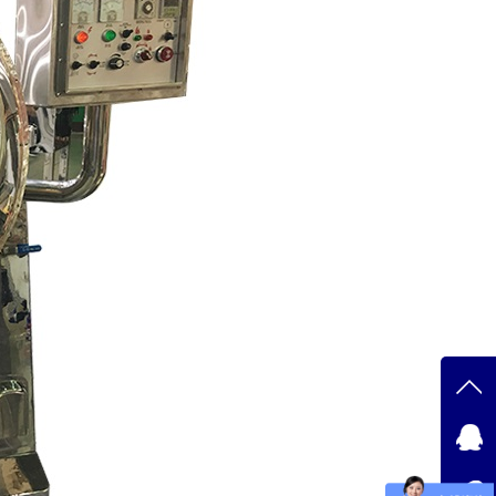
在线
点我