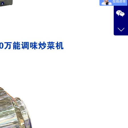
在
咨询
0512
客服
2676
在线
点我
在
咨询
0512
客服
1452