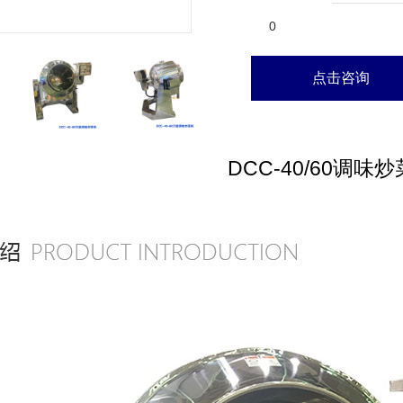
0
点击咨询
DCC-40/60调味