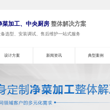
净菜加工、中央厨房
整体解决方案
设备选型、安装调试、售后维护一站式服务
设计方案
新闻资讯
典型案例