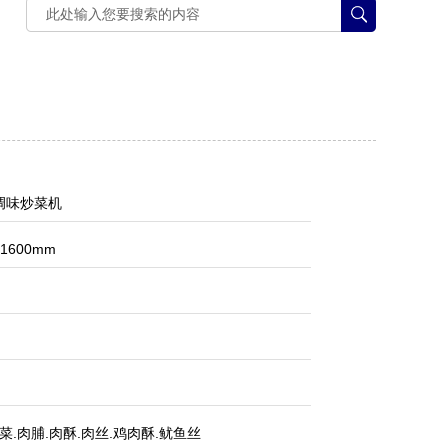
60调味炒菜机
×1600mm
菜.肉脯.肉酥.肉丝.鸡肉酥.鱿鱼丝