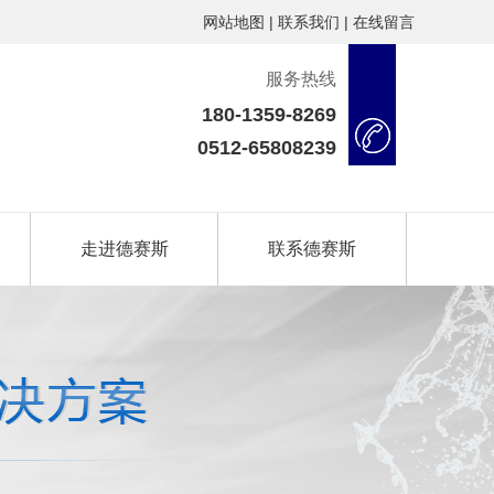
网站地图 |
联系我们 |
在线留言
服务热线
180-1359-8269
0512-65808239
走进德赛斯
联系德赛斯