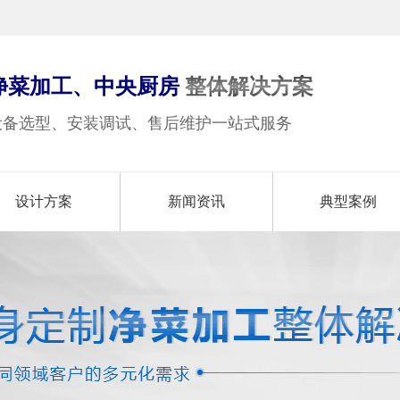
净菜加工、中央厨房
整体解决方案
设备选型、安装调试、售后维护一站式服务
设计方案
新闻资讯
典型案例