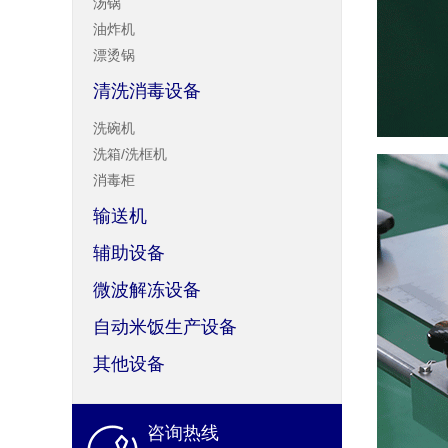
汤锅
油炸机
漂烫锅
清洗消毒设备
洗碗机
洗箱/洗框机
消毒柜
输送机
辅助设备
微波解冻设备
自动米饭生产设备
其他设备
咨询热线